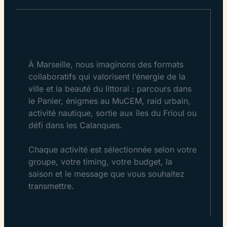
Des activités entre mer,
culture et cohésion
À Marseille, nous imaginons des formats
collaboratifs qui valorisent l’énergie de la
ville et la beauté du littoral : parcours dans
le Panier, énigmes au MuCEM, raid urbain,
activité nautique, sortie aux îles du Frioul ou
défi dans les Calanques.
Chaque activité est sélectionnée selon votre
groupe, votre timing, votre budget, la
saison et le message que vous souhaitez
transmettre.