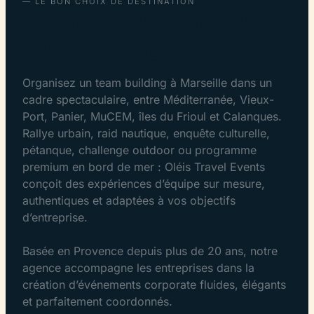
— LE BON CHOIX DE DESTINATION
Votre team building
à Marseille
Organisez un team building à Marseille dans un
cadre spectaculaire, entre Méditerranée, Vieux-
Port, Panier, MuCEM, îles du Frioul et Calanques.
Rallye urbain, raid nautique, enquête culturelle,
pétanque, challenge outdoor ou programme
premium en bord de mer : Oléis Travel Events
conçoit des expériences d’équipe sur mesure,
authentiques et adaptées à vos objectifs
d’entreprise.
Basée en Provence depuis plus de 20 ans, notre
agence accompagne les entreprises dans la
création d’événements corporate fluides, élégants
et parfaitement coordonnés.