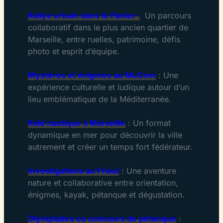
Rallye urbain dans le Panier :
Un parcours
collaboratif dans le plus ancien quartier de
Marseille, entre ruelles, patrimoine, défis
photo et esprit d’équipe.
Mystères et énigmes au MuCem
: Une
expérience culturelle et ludique autour d’un
lieu emblématique de la Méditerranée.
Raid nautique à Marseille
: Un format
dynamique en mer pour découvrir la ville
autrement et créer un temps fort fédérateur.
Investigations au Frioul
: Une aventure
nature et collaborative entre orientation,
énigmes, kayak, pétanque et dégustation.
Olympiades ou concours de pétanque
: