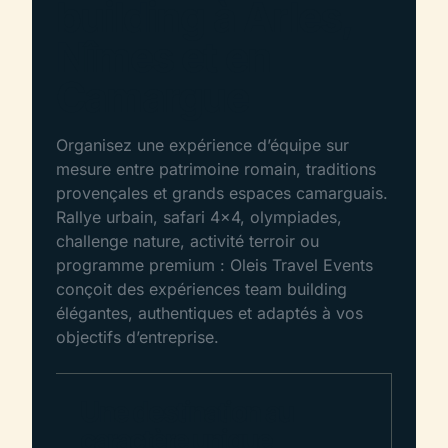
building à Arles,
Nîmes et en
Camargue
Organisez une expérience d’équipe sur
mesure entre patrimoine romain, traditions
provençales et grands espaces camarguais.
Rallye urbain, safari 4×4, olympiades,
challenge nature, activité terroir ou
programme premium : Oleis Travel Events
conçoit des expériences team building
élégantes, authentiques et adaptés à vos
objectifs d’entreprise.
Une destination au
caractère unique