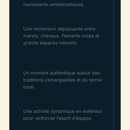
monuments emblématiques.
Safari 4x4 en Camargue
Une immersion dépaysante entre
marais, chevaux, flamants roses et
grands espaces naturels.
Expérience en manade
Un moment authentique autour des
traditions camarguaises et du terroir
local.
Challenge nature
Une activité dynamique en extérieur
pour renforcer l’esprit d’équipe.