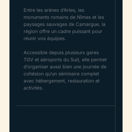
Entre les arènes d’Arles, les
monuments romains de Nîmes et les
paysages sauvages de Camargue, la
région offre un cadre puissant pour
réunir vos équipes.
Accessible depuis plusieurs gares
TGV et aéroports du Sud, elle permet
d’organiser aussi bien une journée de
cohésion qu’un séminaire complet
avec hébergement, restauration et
activités.
Des activités entre
culture, nature et