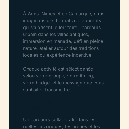
cohésion
À Arles, Nîmes et en Camargue, nous
imaginons des formats collaboratifs
qui valorisent le territoire : parcours
urbain dans les villes antiques,
immersion en manade, défi en pleine
nature, atelier autour des traditions
locales ou expérience incentive.
Chaque activité est sélectionnée
selon votre groupe, votre timing,
votre budget et le message que vous
souhaitez transmettre.
Rallye urbain à Arles ou
Nîmes
Un parcours collaboratif dans les
ruelles historiques, les arènes et les