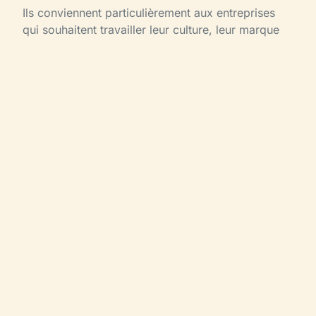
Ils conviennent particulièrement aux entreprises
qui souhaitent travailler leur culture, leur marque
employeur ou la célébration d’un temps fort. Le
bénéfice est moins immédiat qu’un challenge
compétitif, mais souvent plus durable sur le plan
symbolique.
8. La mission immersive par
équipes
Ici, les participants entrent dans un scénario global
avec objectifs, rôles et contraintes. L’expérience
peut mêler enquête, négociation, prises de
décision et challenges terrain. C’est un format plus
ambitieux, mais aussi plus marquant lorsque l’on
veut créer un vrai souvenir d’entreprise.
La mission immersive fonctionne très bien pour