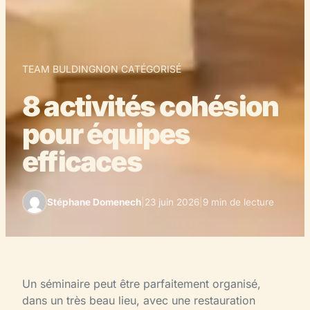
TEAM BULDING
NON CATÉGORISÉ
8 activités cohésion
pour équipes
efficaces
Stéphane Domenech
|
23 juin 2026
|
9 min de lecture
Un séminaire peut être parfaitement organisé,
dans un très beau lieu, avec une restauration