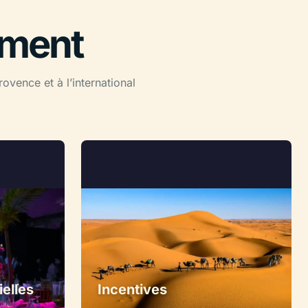
ement
vence et à l’international
elles
Incentives