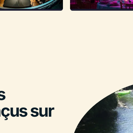
s
nçus sur