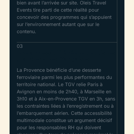
bien avant l’arrivée sur site. Oleis Travel
Events tire parti de cette réalité pour
concevoir des programmes qui s’appuient
sur l’environnement autant que sur le
contenu.
03
Une accessibilité réelle depuis les
grandes villes françaises
La Provence bénéficie d’une desserte
ferroviaire parmi les plus performantes du
territoire national. Le TGV relie Paris à
Avignon en moins de 2h40, à Marseille en
3h10 et à Aix-en-Provence TGV en 3h, sans
les contraintes liées à l’enregistrement ou à
l’embarquement aérien. Cette accessibilité
multimodale constitue un argument décisif
pour les responsables RH qui doivent