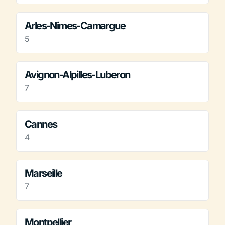
Arles-Nimes-Camargue
5
Avignon-Alpilles-Luberon
7
Cannes
4
Marseille
7
Montpellier