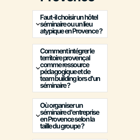
Faut-il choisir un hôtel
séminaire ou un lieu
atypique en Provence ?
Comment intégrer le
territoire provençal
comme ressource
pédagogique et de
team building lors d'un
séminaire ?
Où organiser un
séminaire d'entreprise
en Provence selon la
taille du groupe ?