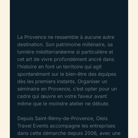
d'entreprise en
Provence ?
La Provence ne ressemble à aucune autre
destination. Son patrimoine millénaire, sa
lumière méditerranéenne si particulière et
cet art de vivre profondément ancré dans
l’histoire en font un territoire qui agit
spontanément sur le bien-être des équipes
dès les premiers instants. Organiser un
séminaire en Provence, c’est opter pour un
cadre qui œuvre en votre faveur avant
même que le moindre atelier ne débute.
Depuis Saint-Rémy-de-Provence, Oleis
Travel Events accompagne les entreprises
dans cette démarche depuis 2006, avec une