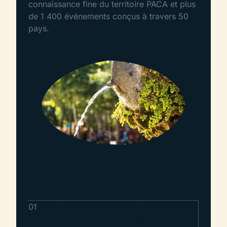
connaissance fine du territoire PACA et plus
de 1 400 événements conçus à travers 50
pays.
Nos formats de séminaire
d'entreprise en Provence
s'adaptent à vos objectifs
01
Un territoire qui favorise la