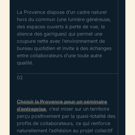
concentration et la créativité
La Provence dispose d’un cadre naturel
hors du commun (une lumière généreuse,
des espaces ouverts à perte de vue, le
silence des garrigues) qui permet une
coupure nette avec l’environnement de
bureau quotidien et invite à des échanges
entre collaborateurs d’une toute autre
qualité.
02
Un cadre qui agit sur l'adhésion
bien avant le premier atelier
Choisir la Provence pour un séminaire
d’entreprise
, c’est miser sur un territoire
perçu positivement par la quasi-totalité des
profils de collaborateurs, ce qui renforce
naturellement l’adhésion au projet collectif