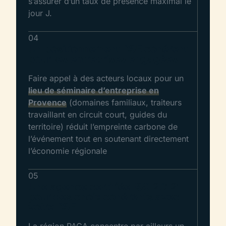
s’assurer d’un taux de présence maximal le
jour J.
04
Un positionnement RSE cohérent
pour les entreprises engagées
Faire appel à des acteurs locaux pour un
lieu de séminaire d’entreprise en
Provence
(domaines familiaux, traiteurs
travaillant en circuit court, guides du
territoire) réduit l’empreinte carbone de
l’événement tout en soutenant directement
l’économie régionale
05
Une agence certifiée ISO 20121
pour des choix cohérents avec
votre RSE
La région PACA concentre par ailleurs un