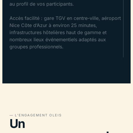
au profil de vos participants.
Accès facilité : gare TGV en centre-ville, aéroport
Nice Côte d’Azur à environ 25 minutes,
infrastructures hôtelières haut de gamme et
nombreux lieux événementiels adaptés aux
groupes professionnels.
— L’ENGAGEMENT OLEIS
Un