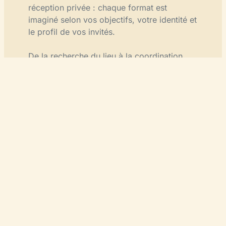
réception privée : chaque format est
imaginé selon vos objectifs, votre identité et
le profil de vos invités.
De la recherche du lieu à la coordination
des prestataires, en passant par la
scénographie, l’ambiance, les animations, la
restauration et la logistique, nous vous
accompagnons à chaque étape de
l’organisation. Notre objectif : créer une
expérience fluide, mémorable et
parfaitement alignée avec votre niveau
d’exigence, afin de marquer les esprits et de
faire de votre soirée professionnelle un
temps fort pour votre entreprise.