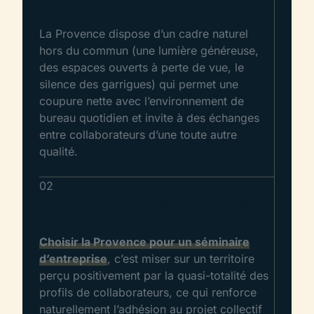
concentration et la créativité
La Provence dispose d’un cadre naturel
hors du commun (une lumière généreuse,
des espaces ouverts à perte de vue, le
silence des garrigues) qui permet une
coupure nette avec l’environnement de
bureau quotidien et invite à des échanges
entre collaborateurs d’une toute autre
qualité.
02
Un cadre qui agit sur l'adhésion
bien avant le premier atelier
Choisir la Provence pour un séminaire
d’entreprise
, c’est miser sur un territoire
perçu positivement par la quasi-totalité des
profils de collaborateurs, ce qui renforce
naturellement l’adhésion au projet collectif