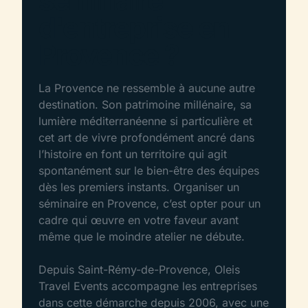
séminaire
d'entreprise en
Provence ?
La Provence ne ressemble à aucune autre
destination. Son patrimoine millénaire, sa
lumière méditerranéenne si particulière et
cet art de vivre profondément ancré dans
l’histoire en font un territoire qui agit
spontanément sur le bien-être des équipes
dès les premiers instants. Organiser un
séminaire en Provence, c’est opter pour un
cadre qui œuvre en votre faveur avant
même que le moindre atelier ne débute.
Depuis Saint-Rémy-de-Provence, Oleis
Travel Events accompagne les entreprises
dans cette démarche depuis 2006, avec une