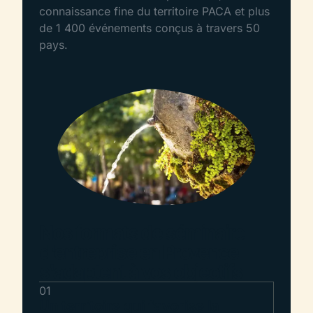
connaissance fine du territoire PACA et plus
de 1 400 événements conçus à travers 50
pays.
Nos formats de séminaire
d'entreprise en Provence
s'adaptent à vos objectifs
01
Un territoire qui favorise la