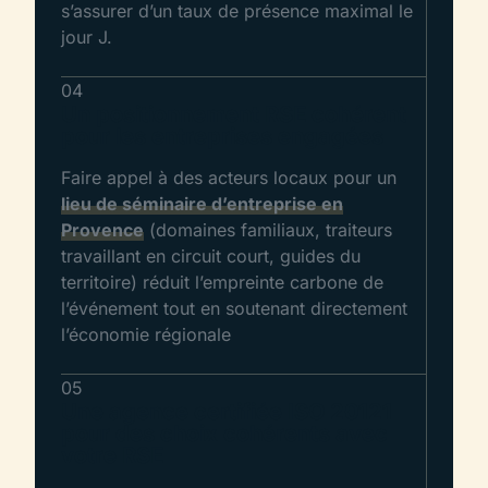
s’assurer d’un taux de présence maximal le
jour J.
04
Un positionnement RSE cohérent
pour les entreprises engagées
Faire appel à des acteurs locaux pour un
lieu de séminaire d’entreprise en
Provence
(domaines familiaux, traiteurs
travaillant en circuit court, guides du
territoire) réduit l’empreinte carbone de
l’événement tout en soutenant directement
l’économie régionale
05
Une agence certifiée ISO 20121
pour des choix cohérents avec
votre RSE