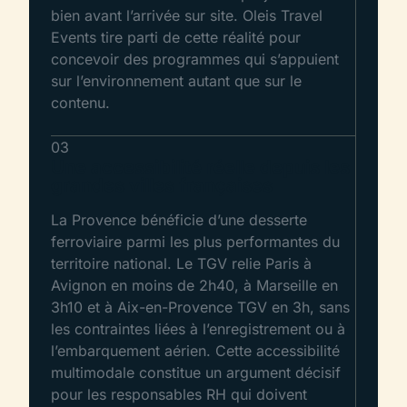
bien avant l’arrivée sur site. Oleis Travel
Events tire parti de cette réalité pour
concevoir des programmes qui s’appuient
sur l’environnement autant que sur le
contenu.
03
Une accessibilité réelle depuis les
grandes villes françaises
La Provence bénéficie d’une desserte
ferroviaire parmi les plus performantes du
territoire national. Le TGV relie Paris à
Avignon en moins de 2h40, à Marseille en
3h10 et à Aix-en-Provence TGV en 3h, sans
les contraintes liées à l’enregistrement ou à
l’embarquement aérien. Cette accessibilité
multimodale constitue un argument décisif
pour les responsables RH qui doivent