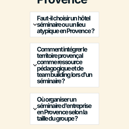
Faut-il choisir un hôtel
séminaire ou un lieu
atypique en Provence ?
Comment intégrer le
territoire provençal
comme ressource
pédagogique et de
team building lors d'un
séminaire ?
Où organiser un
séminaire d'entreprise
en Provence selon la
taille du groupe ?