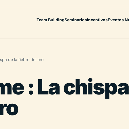
Team Building
Seminarios
Incentivos
Eventos N
pa de la fiebre del oro
 : La chispa 
oro