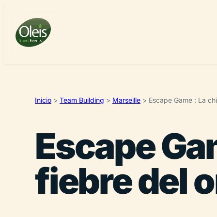
Inicio
>
Team Building
>
Marseille
>
Escape Game : La chis
Escape Game
fiebre del 