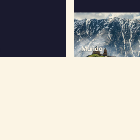
Mundo
ntes
¿Qué es un viaje i
ntivos
Un viaje incentivo es una est
clientes para recompensarlos p
clásico, el incentivo prioriza 
actividades exclusivas, aloja