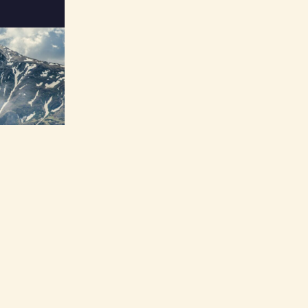
ncentivo?
ancia ofrecida por una empresa a sus colaboradores, socios o
or su rendimiento o fidelizarlos. A diferencia de un seminario
la experiencia y el placer: descubrimiento de un destino,
miento de alto nivel y momentos de convivencia. El objetivo es