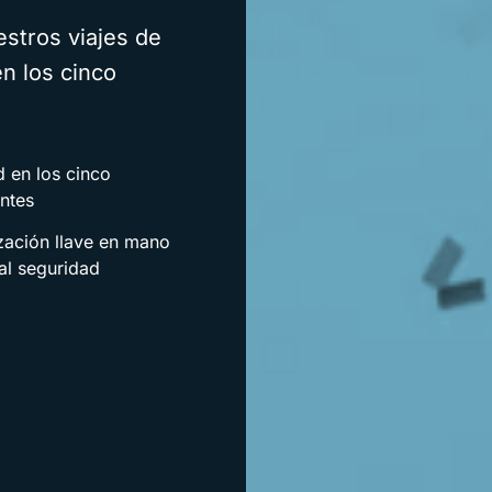
stros viajes de
n los cinco
 en los cinco
ntes
zación llave en mano
al seguridad