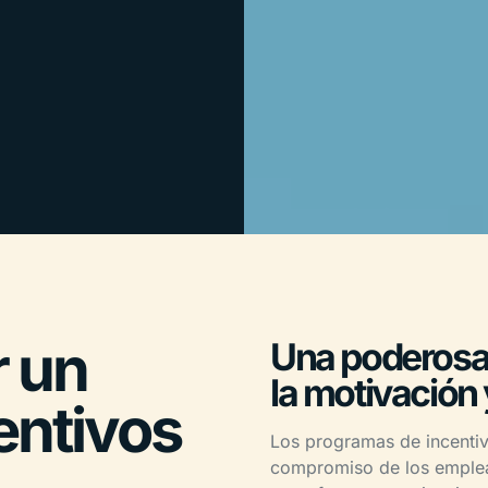
r un
Una poderosa 
la motivación 
entivos
Los programas de incentiv
compromiso de los emplea