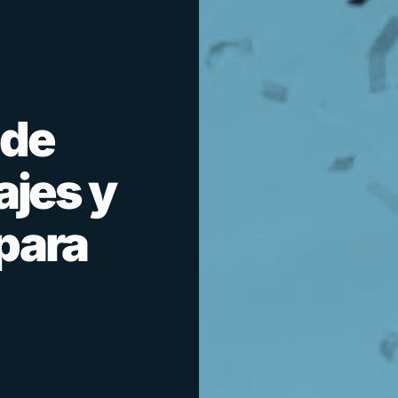
 de
ajes y
para