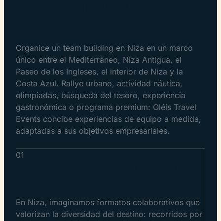
Su team building en
Niza
Organice un team building en Niza en un marco
único entre el Mediterráneo, Niza Antigua, el
Paseo de los Ingleses, el interior de Niza y la
Costa Azul. Rallye urbano, actividad náutica,
olimpiadas, búsqueda del tesoro, experiencia
gastronómica o programa premium: Oléis Travel
Events concibe experiencias de equipo a medida,
adaptadas a sus objetivos empresariales.
01
Actividades entre mar, ciudad e
interior
En Niza, imaginamos formatos colaborativos que
valorizan la diversidad del destino: recorridos por