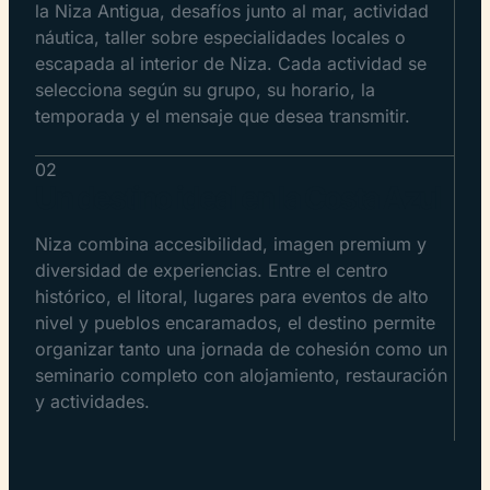
la Niza Antigua, desafíos junto al mar, actividad
náutica, taller sobre especialidades locales o
escapada al interior de Niza. Cada actividad se
selecciona según su grupo, su horario, la
temporada y el mensaje que desea transmitir.
02
Un destino ideal en la Costa Azul
Niza combina accesibilidad, imagen premium y
diversidad de experiencias. Entre el centro
histórico, el litoral, lugares para eventos de alto
nivel y pueblos encaramados, el destino permite
organizar tanto una jornada de cohesión como un
seminario completo con alojamiento, restauración
y actividades.