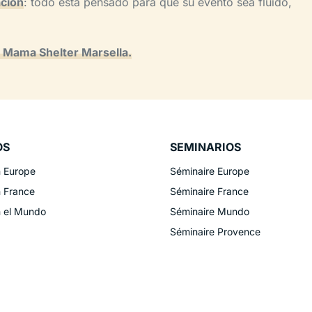
ación
: todo está pensado para que su evento sea fluido,
el Mama Shelter Marsella.
OS
SEMINARIOS
n Europe
Séminaire Europe
n France
Séminaire France
n el Mundo
Séminaire Mundo
Séminaire Provence