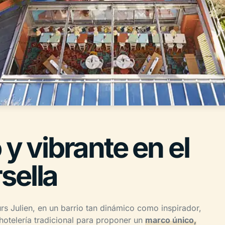
 y vibrante en el
sella
rs Julien, en un barrio tan dinámico como inspirador,
otelería tradicional para proponer un
marco único,