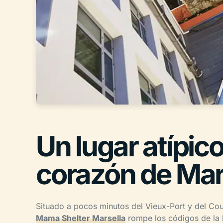
Un lugar atípico
corazón de Mar
Situado a pocos minutos del Vieux-Port y del Cou
Mama Shelter Marsella
rompe los códigos de la h