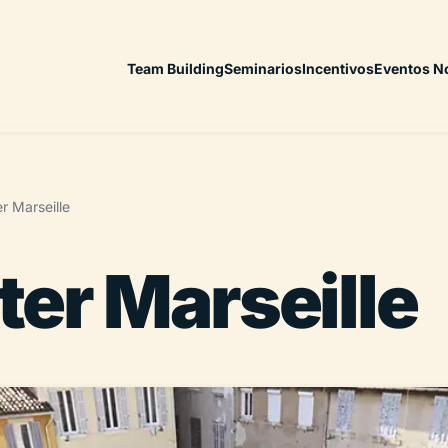
Team Building
Seminarios
Incentivos
Eventos N
r Marseille
er Marseille