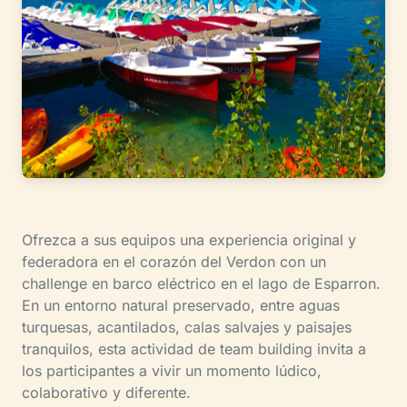
Ofrezca a sus equipos una experiencia original y
federadora en el corazón del Verdon con un
challenge en barco eléctrico en el lago de Esparron.
En un entorno natural preservado, entre aguas
turquesas, acantilados, calas salvajes y paisajes
tranquilos, esta actividad de team building invita a
los participantes a vivir un momento lúdico,
colaborativo y diferente.