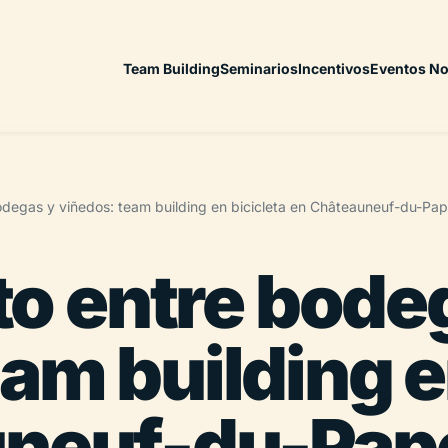
Team Building
Seminarios
Incentivos
Eventos No
 bodegas y viñedos: team building en bicicleta en Châteauneuf-du-Pa
ito entre bode
am building e
uneuf-du-Pap