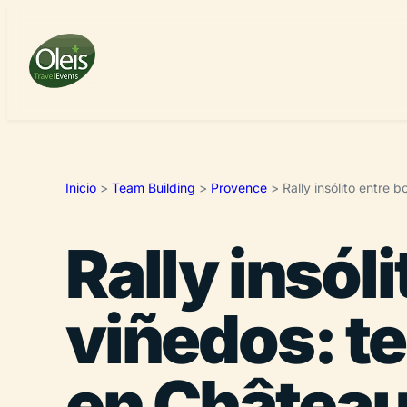
Inicio
>
Team Building
>
Provence
>
Rally insólito entre
Rally insól
viñedos: te
en Châtea