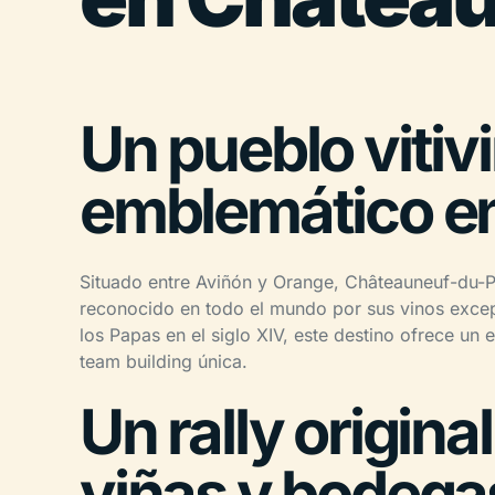
Un pueblo vitiv
emblemático e
Situado entre Aviñón y Orange, Châteauneuf-du-
reconocido en todo el mundo por sus vinos excepc
los Papas en el siglo XIV, este destino ofrece un 
team building única.
Un rally origina
viñas y bodega