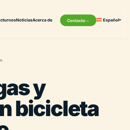
cturnos
Noticias
Acerca de
Español
Contacto
pe
gas y
n bicicleta
e