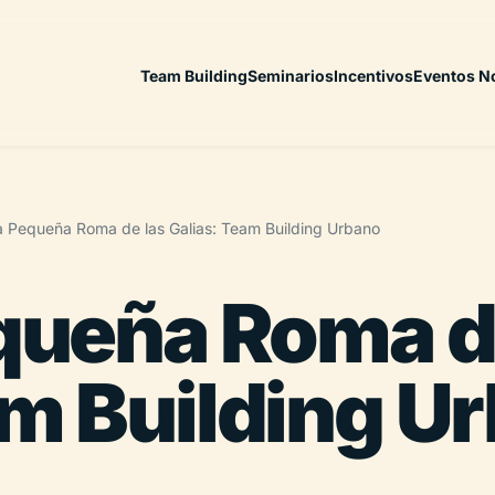
Team Building
Seminarios
Incentivos
Eventos N
la Pequeña Roma de las Galias: Team Building Urbano
equeña Roma d
am Building U