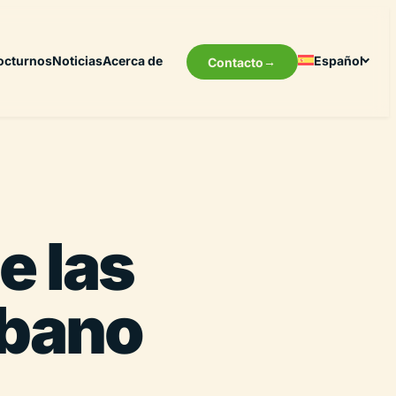
octurnos
Noticias
Acerca de
Español
Contacto
e las
rbano