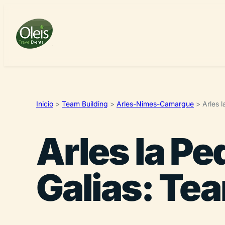
Inicio
>
Team Building
>
Arles-Nimes-Camargue
>
Arles 
Arles la P
Galias: Te