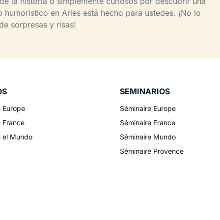
de la historia o simplemente curiosos por descubrir una
o humorístico en Arles está hecho para ustedes. ¡No lo
e sorpresas y risas!
OS
SEMINARIOS
n Europe
Séminaire Europe
n France
Séminaire France
n el Mundo
Séminaire Mundo
Séminaire Provence