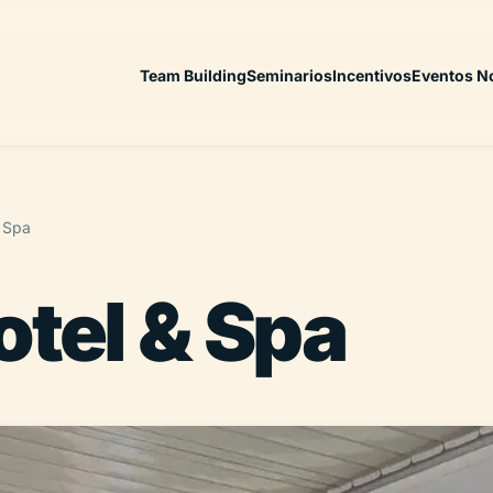
Team Building
Seminarios
Incentivos
Eventos N
& Spa
otel & Spa