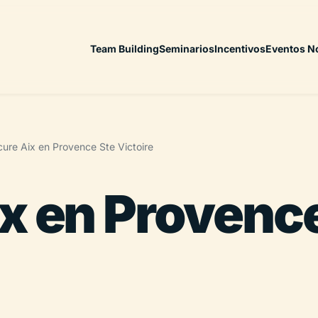
Team Building
Seminarios
Incentivos
Eventos N
ure Aix en Provence Ste Victoire
x en Provence