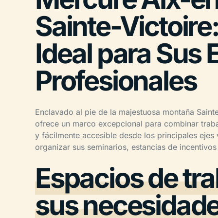
Sainte-Victoire
Ideal para Sus 
Profesionales
Enclavado al pie de la majestuosa montaña Sainte-
ofrece un marco excepcional para combinar trab
y fácilmente accesible desde los principales ejes 
organizar sus seminarios, estancias de incentivos
Espacios de tr
sus necesidad