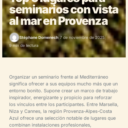
seminarios con vista
al mar en Provenza
Stéphane Domenech
|
7 de noviembre de 2025
|
9 min de lectura
Organizar un seminario frente al Mediterráneo
significa ofrecer a sus equipos mucho más que un
entorno bonito. Supone crear un marco de trabajo
inspirador, energizante y propicio para reforzar
los vínculos entre los participantes. Entre Marsella,
Niza y Cannes, la región Provenza-Alpes-Costa
Azul ofrece una selección notable de lugares que
combinan instalaciones profesionales,