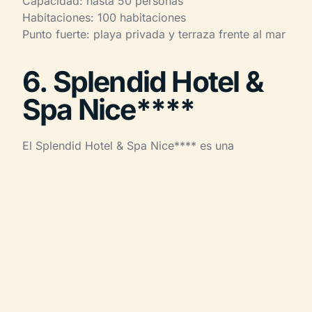
Capacidad: hasta 50 personas
Habitaciones: 100 habitaciones
Punto fuerte: playa privada y terraza frente al mar
6. Splendid Hotel &
Spa Nice****
El Splendid Hotel & Spa Nice**** es una
referencia consolidada para los seminarios
corporativos en Niza. Su rooftop panorámico con
piscina ofrece vistas de 360 grados sobre la Baie
des Anges y las colinas de Niza, creando un
marco distintivo para eventos profesionales.
El hotel dispone de salas de reunión totalmente
equipadas, de 50 a 200 m², lo que permite
organizar jornadas de trabajo, seminarios