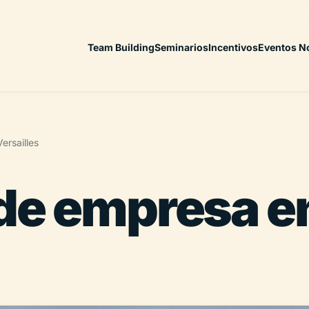
Team Building
Seminarios
Incentivos
Eventos N
ersailles
de empresa en