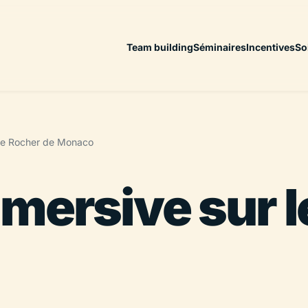
Team building
Séminaires
Incentives
So
 le Rocher de Monaco
mersive sur l