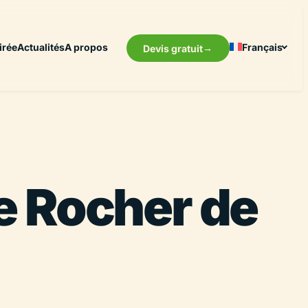
irée
Actualités
A propos
Français
Devis gratuit
e Rocher de