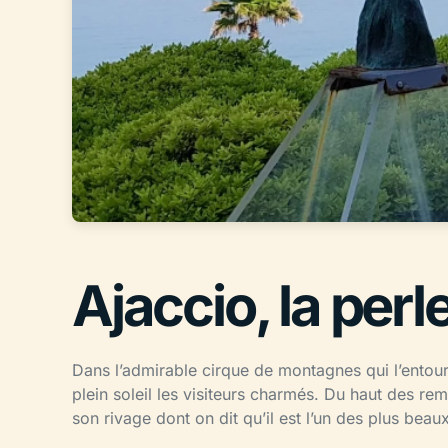
Ajaccio, la perl
Dans l’admirable cirque de montagnes qui l’entoure
plein soleil les visiteurs charmés. Du haut des rem
son rivage dont on dit qu’il est l’un des plus bea