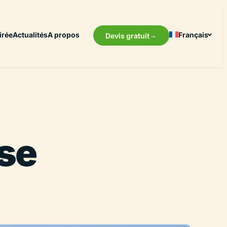
irée
Actualités
A propos
Français
Devis gratuit
se