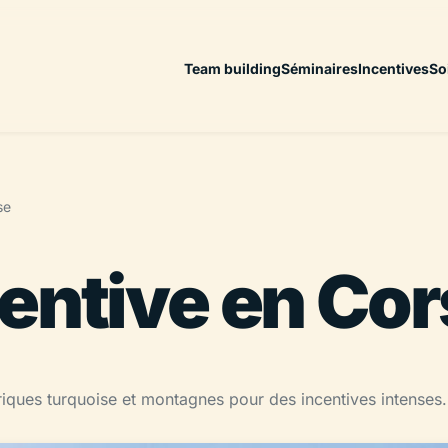
Team building
Séminaires
Incentives
So
se
entive en Cor
criques turquoise et montagnes pour des incentives intenses.