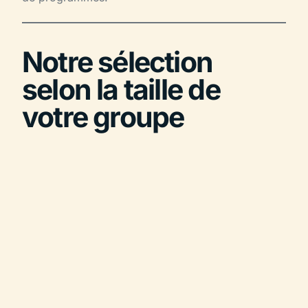
Notre sélection
selon la taille de
votre groupe
Taille du
Hôtel
Pourquoi
groupe
recommandé
8 à 15
Intimiste,
personnes
Amista
central,
(CODIR)
privatisable
Hybride,
30 à 80
RockyPop
décontracté,
personnes
rooftop