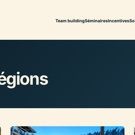
Team building
Séminaires
Incentives
So
Régions