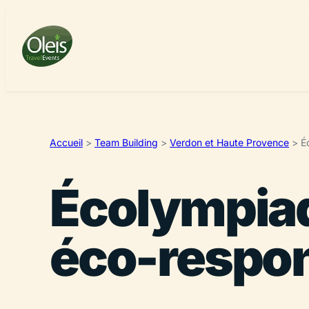
Accueil
>
Team Building
>
Verdon et Haute Provence
>
É
Écolympiad
éco-respon