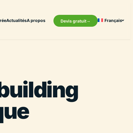
rée
Actualités
A propos
Français
Devis gratuit
building
que