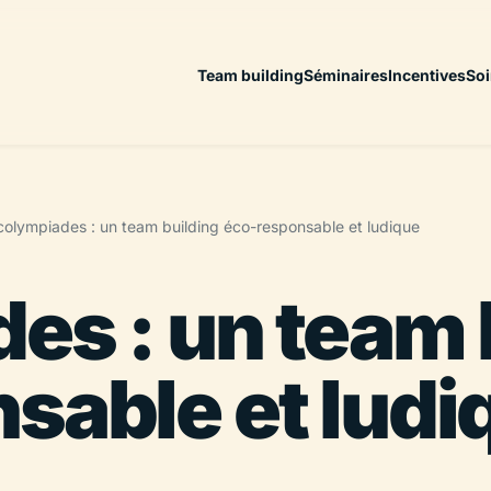
Team building
Séminaires
Incentives
Soi
colympiades : un team building éco-responsable et ludique
es : un team 
sable et ludi