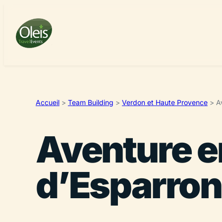
Accueil
>
Team Building
>
Verdon et Haute Provence
>
A
Aventure e
d’Esparron