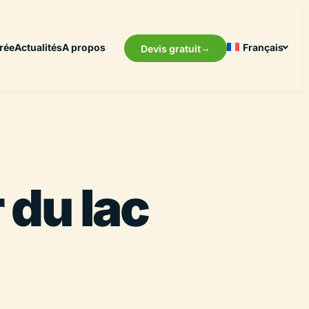
rée
Actualités
A propos
Français
Devis gratuit
 du lac