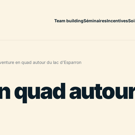
Team building
Séminaires
Incentives
Soi
venture en quad autour du lac d’Esparron
n quad autour