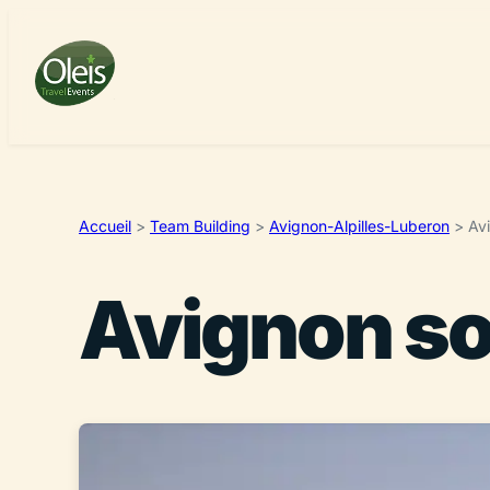
Accueil
>
Team Building
>
Avignon-Alpilles-Luberon
>
Av
Avignon so