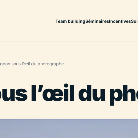
Team building
Séminaires
Incentives
Soi
ignon sous l’œil du photographe
us l’œil du p