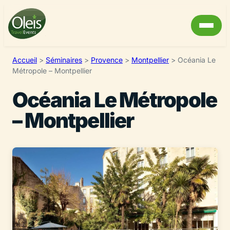
Accueil
>
Séminaires
>
Provence
>
Montpellier
>
Océania Le
Métropole – Montpellier
Océania Le Métropole
– Montpellier