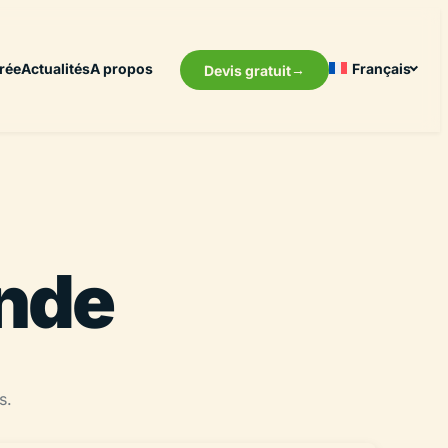
rée
Actualités
A propos
Français
Devis gratuit
ande
s.