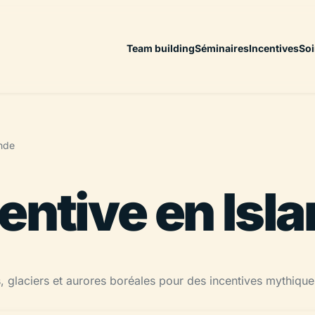
Team building
Séminaires
Incentives
Soi
ande
entive en Isl
rs, glaciers et aurores boréales pour des incentives mythique