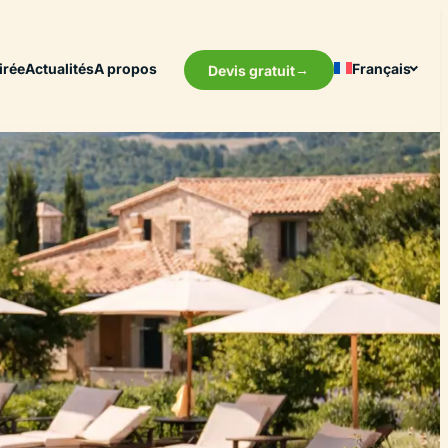
irée
Actualités
A propos
Français
Devis gratuit