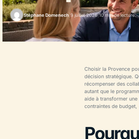
Stéphane Domenech
|
9 juillet 2026
|
10 min de lecture
Choisir la Provence pou
décision stratégique. 
récompenser des collab
autant que le programme
aide à transformer une
contraintes de budget, 
Pourqu