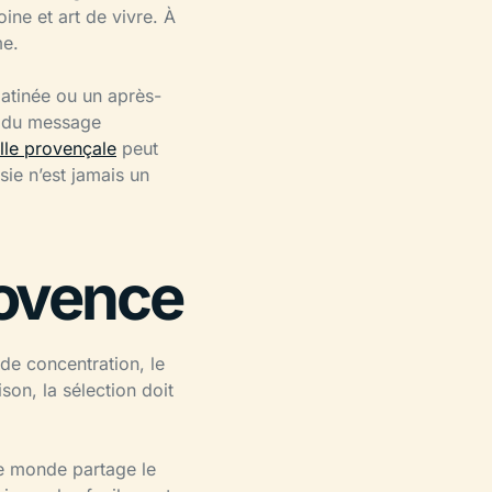
ine et art de vivre. À
me.
matinée ou un après-
t du message
ille provençale
peut
isie n’est jamais un
rovence
 de concentration, le
son, la sélection doit
le monde partage le