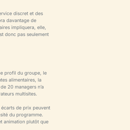
rvice discret et des
era davantage de
aires impliquera, elle,
est donc pas seulement
le profil du groupe, le
ntes alimentaires, la
e de 20 managers n’a
teurs multisites.
s écarts de prix peuvent
densité du programme.
et animation plutôt que