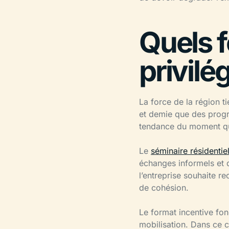
Quels 
privilé
La force de la région t
et demie que des progr
tendance du moment qu
Le
séminaire résidentie
échanges informels et d
l’entreprise souhaite r
de cohésion.
Le format incentive fon
mobilisation. Dans ce c