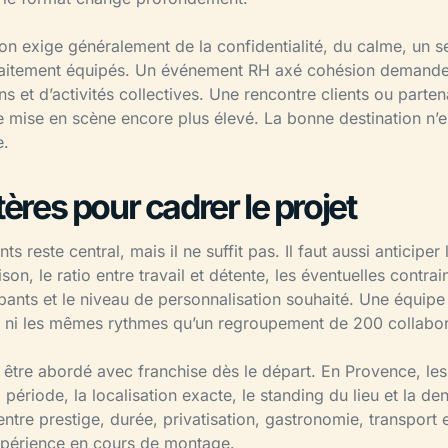
on exige généralement de la confidentialité, du calme, un se
rfaitement équipés. Un événement RH axé cohésion demand
ons et d’activités collectives. Une rencontre clients ou parten
e mise en scène encore plus élevé. La bonne destination n’
e.
tères pour cadrer le projet
s reste central, mais il ne suffit pas. Il faut aussi anticiper 
son, le ratio entre travail et détente, les éventuelles contrai
pants et le niveau de personnalisation souhaité. Une équip
 ni les mêmes rythmes qu’un regroupement de 200 collabora
i être abordé avec franchise dès le départ. En Provence, le
a période, la localisation exacte, le standing du lieu et la 
entre prestige, durée, privatisation, gastronomie, transport 
xpérience en cours de montage.